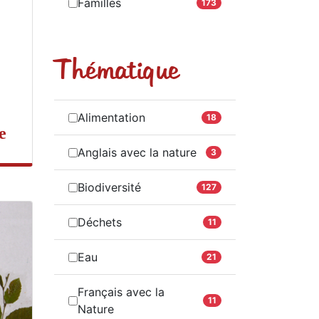
Familles
173
Thématique
Alimentation
18
e
Anglais avec la nature
3
Biodiversité
127
Déchets
11
Eau
21
Français avec la
11
Nature