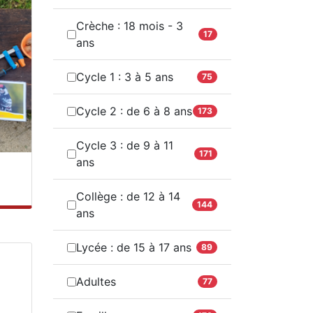
Crèche : 18 mois - 3
17
ans
Cycle 1 : 3 à 5 ans
75
Cycle 2 : de 6 à 8 ans
173
Cycle 3 : de 9 à 11
171
ans
Collège : de 12 à 14
144
ans
Lycée : de 15 à 17 ans
89
Adultes
77