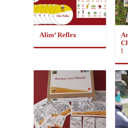
Alim’ Reflex
An
Ch
!