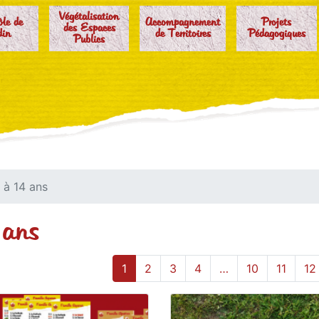
Végétalisation
ôle de
Accompagnement
Projets
des Espaces
din
de Territoires
Pédagogiques
Publics
 à 14 ans
 ans
1
2
3
4
…
10
11
12