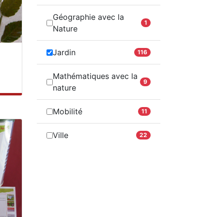
Géographie avec la
1
Nature
Jardin
116
Mathématiques avec la
9
nature
Mobilité
11
Ville
22