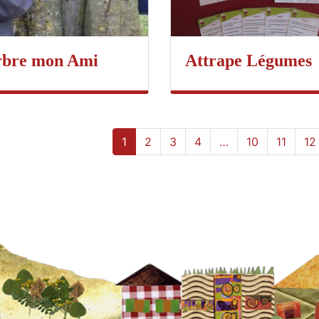
rbre mon Ami
Attrape Légumes
1
2
3
4
…
10
11
12