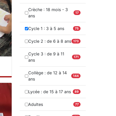
Crèche : 18 mois - 3
17
ans
Cycle 1 : 3 à 5 ans
75
Cycle 2 : de 6 à 8 ans
173
Cycle 3 : de 9 à 11
171
ans
Collège : de 12 à 14
144
ans
Lycée : de 15 à 17 ans
89
Adultes
77