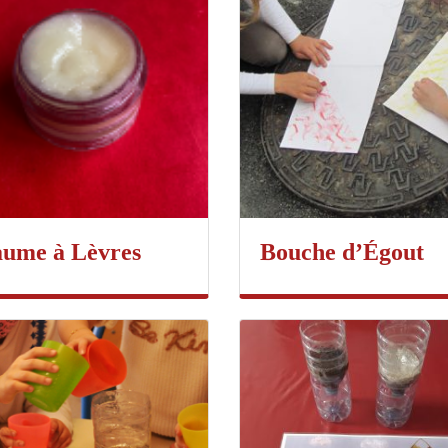
ume à Lèvres
Bouche d’Égout