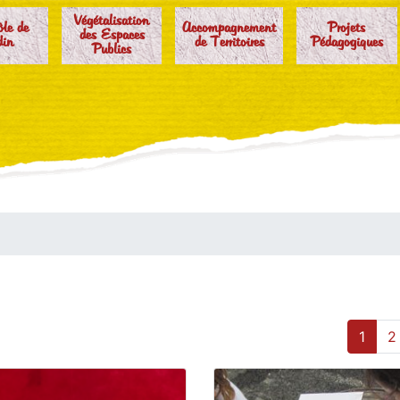
Végétalisation
ôle de
Accompagnement
Projets
des Espaces
din
de Territoires
Pédagogiques
Publics
1
2