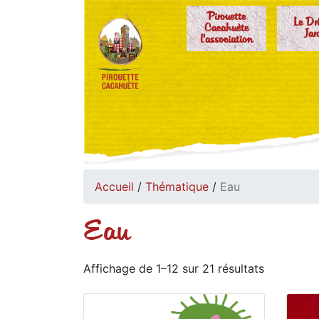
Pirouette
Le Dr
Cacahuète
Jar
l'association
Accueil
/
Thématique
/
Eau
Eau
Affichage de 1–12 sur 21 résultats