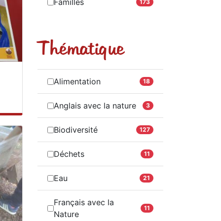
Familles
173
Thématique
Alimentation
18
Anglais avec la nature
3
Biodiversité
127
Déchets
11
Eau
21
Français avec la
11
Nature