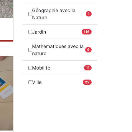
Géographie avec la
1
Nature
Jardin
116
Mathématiques avec la
9
nature
Mobilité
11
Ville
22