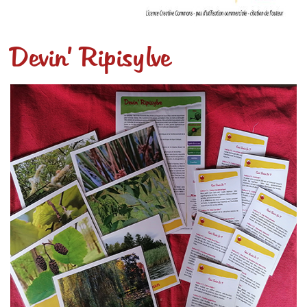
Devin’ Ripisylve