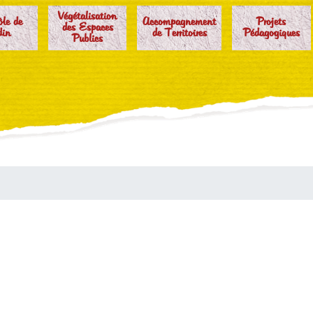
Végétalisation
ôle de
Accompagnement
Projets
des Espaces
din
de Territoires
Pédagogiques
Publics