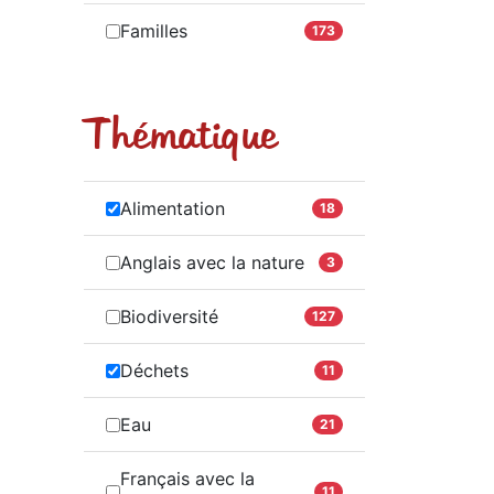
Familles
173
Thématique
Alimentation
18
Anglais avec la nature
3
Biodiversité
127
Déchets
11
Eau
21
Français avec la
11