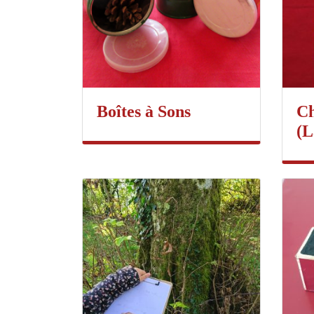
Boîtes à Sons
Ch
(L