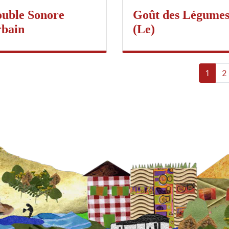
uble Sonore
Goût des Légume
bain
(Le)
1
2