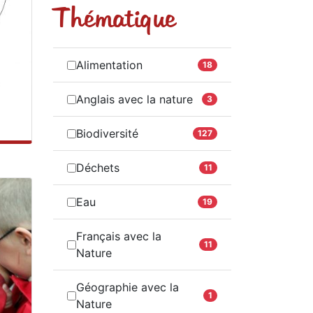
Thématique
Alimentation
18
Anglais avec la nature
3
Biodiversité
127
Déchets
11
Eau
19
Français avec la
11
Nature
Géographie avec la
1
Nature