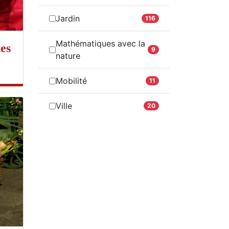
Jardin
116
Mathématiques avec la
es
9
nature
Mobilité
11
Ville
20