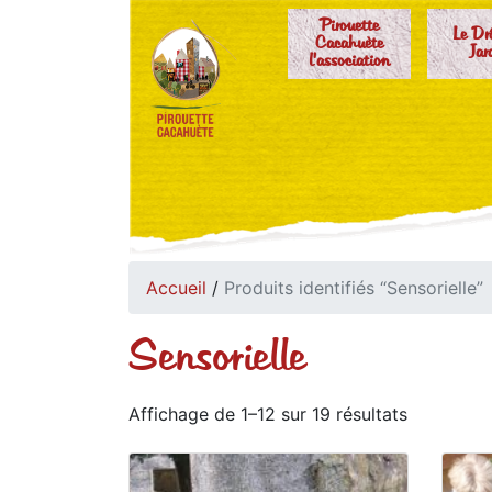
Pirouette
Le Dr
Cacahuète
Jar
l'association
Accueil
/
Produits identifiés “Sensorielle”
Sensorielle
Affichage de 1–12 sur 19 résultats