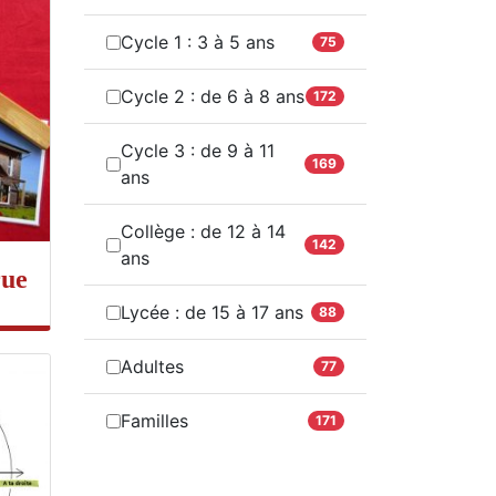
Cycle 1 : 3 à 5 ans
75
Cycle 2 : de 6 à 8 ans
172
Cycle 3 : de 9 à 11
169
ans
Collège : de 12 à 14
142
ans
rue
Lycée : de 15 à 17 ans
88
Adultes
77
Familles
171