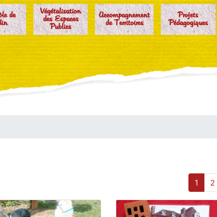
Végétalisation
ôle de
Accompagnement
Projets
des Espaces
din
de Territoires
Pédagogiques
Publics
1
2