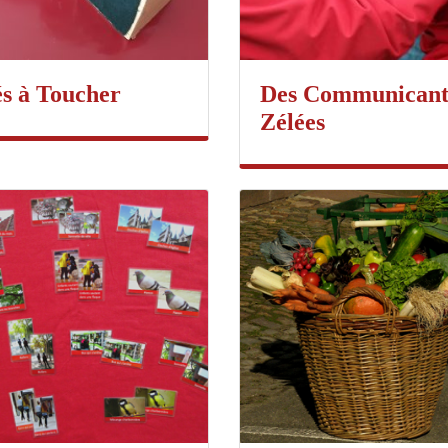
s à Toucher
Des Communicant
Zélées