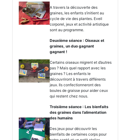
A travers la découverte des
graines, les enfants s’initient au
cycle de vie des plantes. Eveil
corporel, jeux et activité artistique
sont au programme.
Deuxième séance : Oiseaux et
graines, un duo gagnant
gagnant !
Certains oiseaux migrent et d’autres
pas ? Mais quel rapport avec les
graines ? Les enfants le
découvriront à travers différents
jeux. Ils confectionneront des
boules de graisse pour aider ceux
qui restent chez nous.
Troisième séance : Les bienfaits
des graines dans l’alimentation
des humains
Des jeux pour découvrir les
bienfaits de certaines corps pour
notre santé et un petit atelier