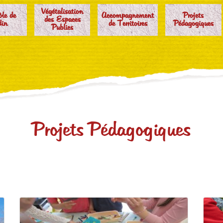
Végétalisation
ôle de
Accompagnement
Projets
des Espaces
din
de Territoires
Pédagogiques
Publics
Projets Pédagogiques