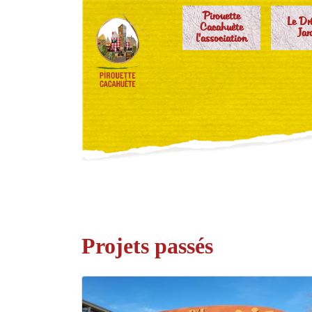
Pirouette
Le Dr
Cacahuète
Jar
l'association
Projets passés