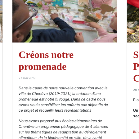
Créons notre
S
promenade
P
C
27 mai 2019
Dans le cadre de notre nouvelle convention avec la
28 
ville de Chenôve (2019-2021), la création d’une
promenade est notre fil rouge. Dans ce cadre nous
Plo
avons voulu sensibiliser les enfants aux objectifs de
ce projet et recueillir leurs représentations
Un 
se
Nous avons proposé aux écoles élémentaires de
Chenôve un programme pédagogique de 4 séances
En 
sur les thématiques de l’adaptation au dérèglement
climatique, de la biodiversité en ville, de la santé