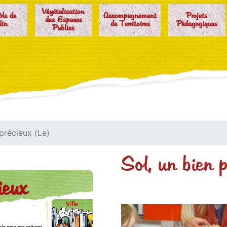
Végétalisation
ôle de
Accompagnement
Projets
des Espaces
din
de Territoires
Pédagogiques
Publics
 précieux (Le)
Sol, un bien p