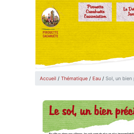
Pirouette
Le Dr
Cacahuète
Jar
l'association
Accueil
/
Thématique
/
Eau
/
Sol, un bien