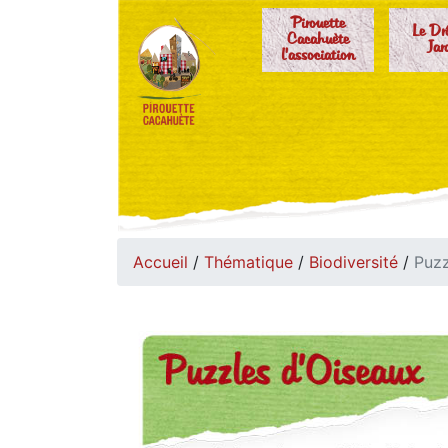
Pirouette
Le Dr
Cacahuète
Jar
l'association
Accueil
/
Thématique
/
Biodiversité
/
Puzz