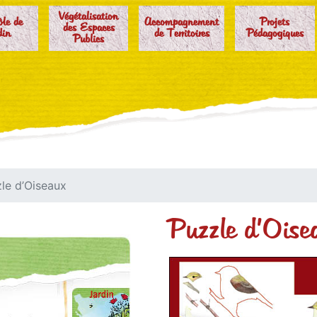
Végétalisation
ôle de
Accompagnement
Projets
des Espaces
din
de Territoires
Pédagogiques
Publics
le d’Oiseaux
Puzzle d’Oise