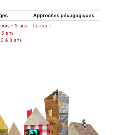
âges
Approches pédagogiques
mois - 3 ans
Ludique
à 5 ans
 6 à 8 ans