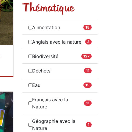
Thématique
Alimentation
18
Anglais avec la nature
3
s
Biodiversité
127
Déchets
11
Eau
19
Français avec la
11
Nature
Géographie avec la
1
Nature