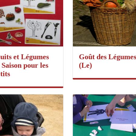
uits et Légumes
Goût des Légume
 Saison pour les
(Le)
tits