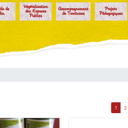
Végétalisation
ôle de
Accompagnement
Projets
des Espaces
din
de Territoires
Pédagogiques
Publics
1
2