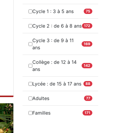
Cycle 1 : 3 à 5 ans
75
Cycle 2 : de 6 à 8 ans
172
Cycle 3 : de 9 à 11
169
ans
Collège : de 12 à 14
142
ans
Lycée : de 15 à 17 ans
88
Adultes
77
Familles
171