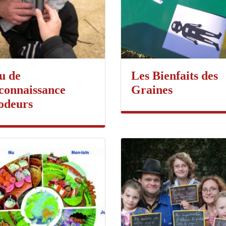
u de
Les Bienfaits des
connaissance
Graines
odeurs