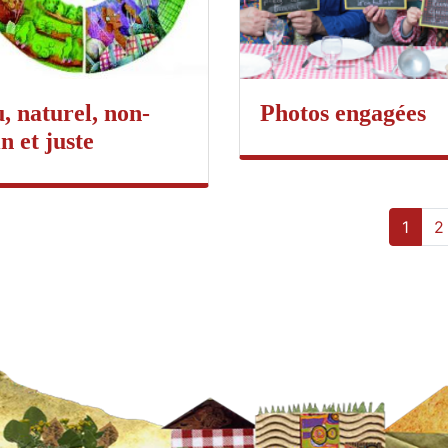
, naturel, non-
Photos engagées
in et juste
1
2