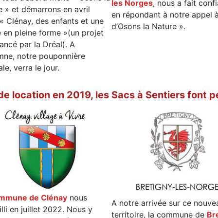
les Norges
, nous a fait conf
e » et démarrons en avril
en répondant à notre appel à
« Clénay, des enfants et une
d’Osons la Nature ».
 en pleine forme »(un projet
ancé par la Dréal). A
omne, notre pouponnière
le, verra le jour.
de location en 2019, les Sacs à Sentiers font 
mmune de Clénay
nous
A notre arrivée sur ce nouve
lli en juillet 2022. Nous y
territoire, la commune de
Br