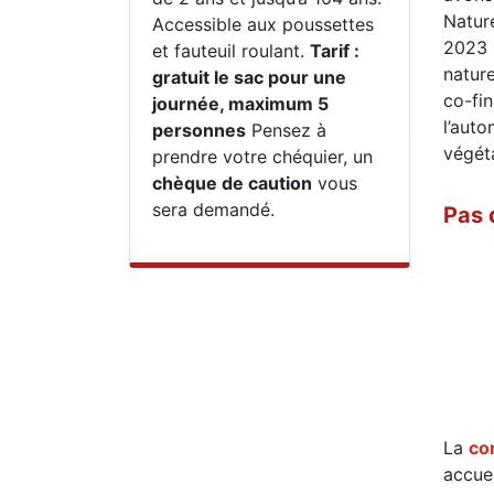
Natur
Accessible aux poussettes
2023 
et fauteuil roulant.
Tarif :
nature
gratuit le sac pour une
co-fin
journée, maximum 5
l’aut
personnes
Pensez à
végéta
prendre votre chéquier, un
chèque de caution
vous
sera demandé.
Pas 
La
co
accuei