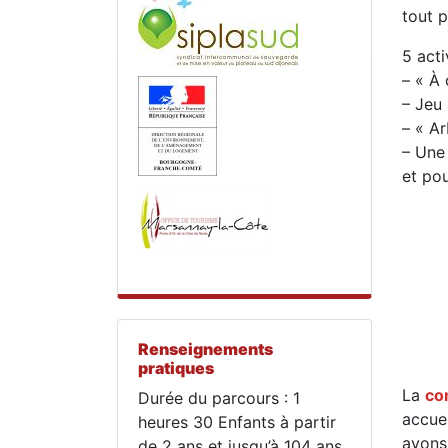
tout 
5 acti
– « À
– Jeu
– « Ar
– Une 
et pou
Renseignements
pratiques
La
co
Durée du parcours : 1
accuei
heures 30 Enfants à partir
avons
de 2 ans et jusqu’à 104 ans.