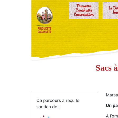
Pirouette
Le Dr
Cacahuète
Jar
l'association
Sacs à
Marsa
Ce parcours a reçu le
Un pa
soutien de :
À l’om