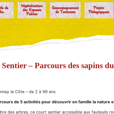
Végétalisation
ôle de
Accompagnement
Projets
des Espaces
din
de Territoires
Pédagogiques
Publics
 Sentier – Parcours des sapins d
nnay la Côte – de 2 à 99 ans
rcours de 5 activités pour découvrir en famille la nature 
bre des arbres, ce court sentier accessible aux fauteuils ro