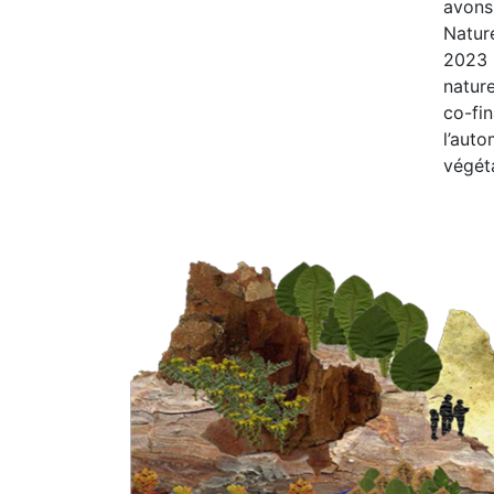
avons
Natur
2023 
nature
co-fin
l’aut
végéta