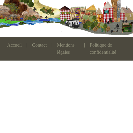
Accueil
|
Contact
|
Mentions
|
Politique de
légales
confidentialité