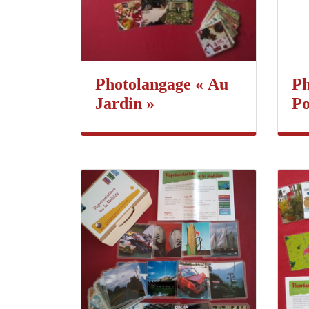
Photolangage « Au
Ph
Jardin »
Po