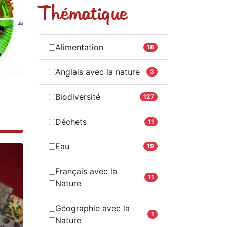
Thématique
Alimentation
18
Anglais avec la nature
3
Biodiversité
127
Déchets
11
Eau
19
Français avec la
11
Nature
Géographie avec la
1
Nature