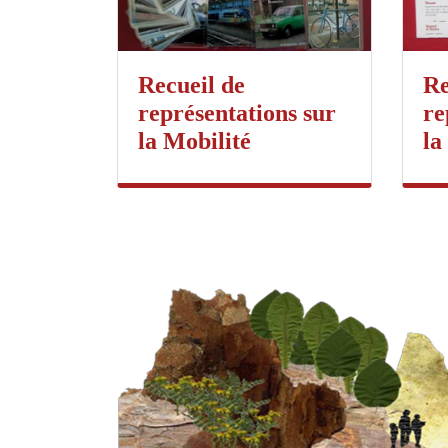
Recueil de
Re
représentations sur
re
la Mobilité
la