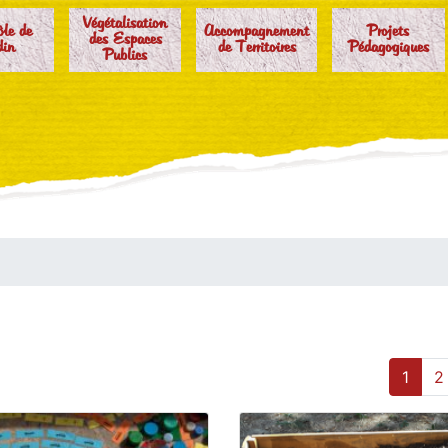
Végétalisation
ôle de
Accompagnement
Projets
des Espaces
din
de Territoires
Pédagogiques
Publics
1
2