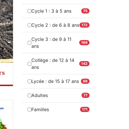
Cycle 1 : 3 à 5 ans
75
Cycle 2 : de 6 à 8 ans
172
Cycle 3 : de 9 à 11
169
ans
Collège : de 12 à 14
142
ans
rs
Lycée : de 15 à 17 ans
88
Adultes
77
Familles
171