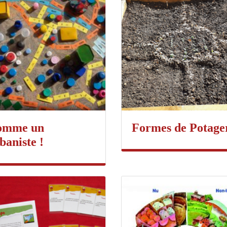
omme un
Formes de Potage
baniste !