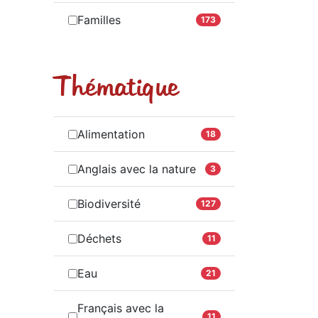
Familles
173
Thématique
Alimentation
18
Anglais avec la nature
3
Biodiversité
127
Déchets
11
Eau
21
Français avec la
11