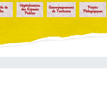
Végétalisation
ôle de
Accompagnement
Projets
des Espaces
din
de Territoires
Pédagogiques
Publics