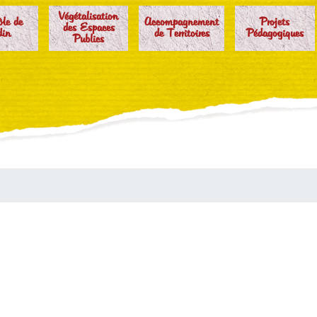
Végétalisation
ôle de
Accompagnement
Projets
des Espaces
din
de Territoires
Pédagogiques
Publics