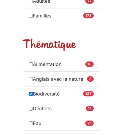
Adultes
77
Familles
173
Thématique
Alimentation
18
Anglais avec la nature
3
Biodiversité
127
Déchets
11
Eau
21