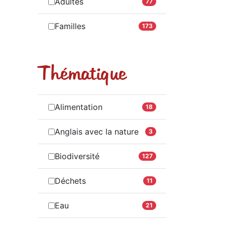
Adultes
77
Familles
173
Thématique
Alimentation
18
Anglais avec la nature
3
Biodiversité
127
Déchets
11
Eau
21