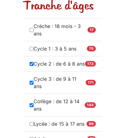
Tranche d'âges
Crèche : 18 mois - 3
17
ans
Cycle 1 : 3 à 5 ans
75
Cycle 2 : de 6 à 8 ans
173
Cycle 3 : de 9 à 11
171
ans
Collège : de 12 à 14
144
ans
Lycée : de 15 à 17 ans
89