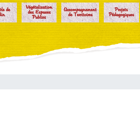
Végétalisation
ôle de
Accompagnement
Projets
des Espaces
din
de Territoires
Pédagogiques
Publics