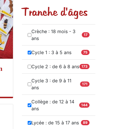
Tranche d'âges
Crèche : 18 mois - 3
17
ans
Cycle 1 : 3 à 5 ans
75
Cycle 2 : de 6 à 8 ans
173
n
Cycle 3 : de 9 à 11
171
ans
Collège : de 12 à 14
144
ans
Lycée : de 15 à 17 ans
89