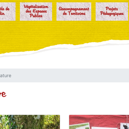
Végétalisation
ôle de
Accompagnement
Projets
des Espaces
din
de Territoires
Pédagogiques
Publics
Nature
re