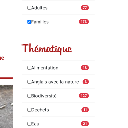
Adultes
77
Familles
173
Thématique
ue
Alimentation
18
Anglais avec la nature
3
Biodiversité
127
Déchets
11
Eau
21