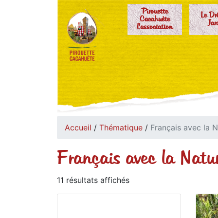
Pirouette
Le Dr
Cacahuète
Jar
l'association
Accueil
/
Thématique
/
Français avec la 
Français avec la Natu
11 résultats affichés