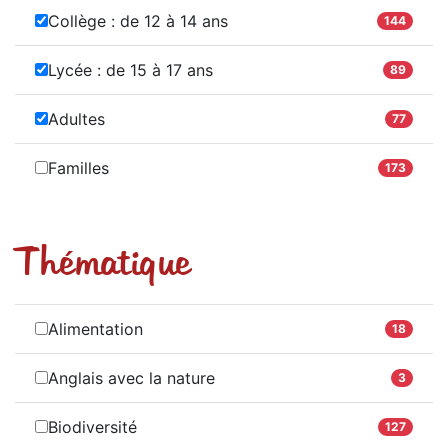
Collège : de 12 à 14 ans
144
Lycée : de 15 à 17 ans
89
Adultes
77
Familles
173
Thématique
Alimentation
18
Anglais avec la nature
3
Biodiversité
127