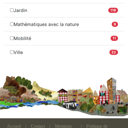
Jardin
116
Mathématiques avec la nature
9
Mobilité
11
Ville
22
Accueil
|
Contact
|
Mentions
|
Politique de