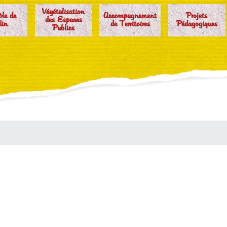
Végétalisation
ôle de
Accompagnement
Projets
des Espaces
din
de Territoires
Pédagogiques
Publics