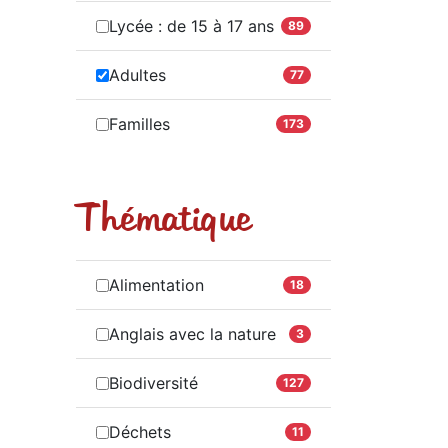
Lycée : de 15 à 17 ans
89
Adultes
77
Familles
173
Thématique
Alimentation
18
Anglais avec la nature
3
Biodiversité
127
Déchets
11