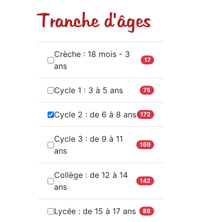
Tranche d'âges
Crèche : 18 mois - 3
17
ans
Cycle 1 : 3 à 5 ans
75
Cycle 2 : de 6 à 8 ans
172
Cycle 3 : de 9 à 11
169
ans
Collège : de 12 à 14
142
ans
Lycée : de 15 à 17 ans
88