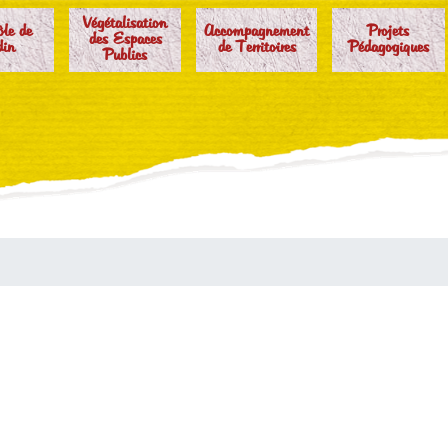
Végétalisation
ôle de
Accompagnement
Projets
des Espaces
din
de Territoires
Pédagogiques
Publics