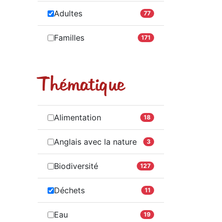
Adultes
77
Familles
171
Thématique
Alimentation
18
Anglais avec la nature
3
Biodiversité
127
Déchets
11
Eau
19