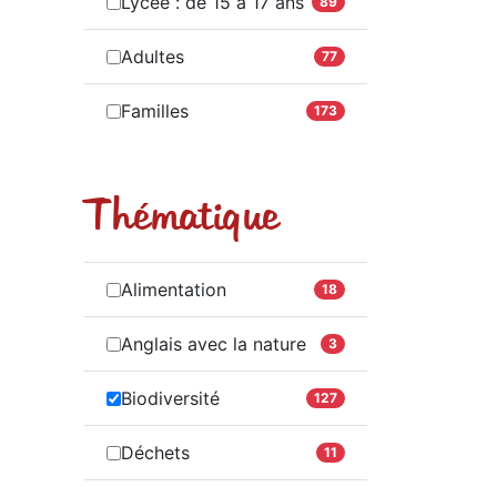
Lycée : de 15 à 17 ans
89
Adultes
77
Familles
173
Thématique
Alimentation
18
Anglais avec la nature
3
Biodiversité
127
Déchets
11