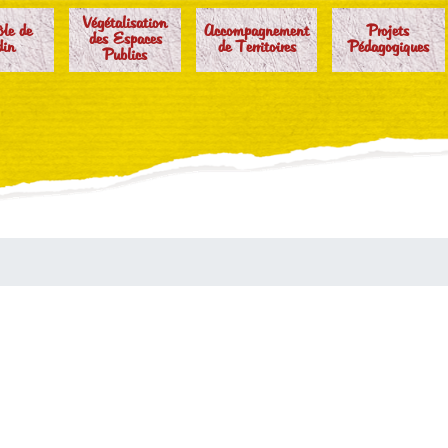
Végétalisation
ôle de
Accompagnement
Projets
des Espaces
din
de Territoires
Pédagogiques
Publics