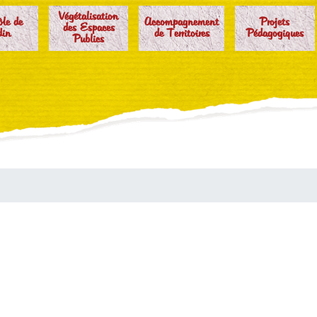
Végétalisation
ôle de
Accompagnement
Projets
des Espaces
din
de Territoires
Pédagogiques
Publics