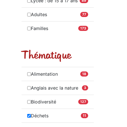
Lycée : de 15 à 17 ans
89
Adultes
77
Familles
173
Thématique
Alimentation
18
Anglais avec la nature
3
Biodiversité
127
Déchets
11