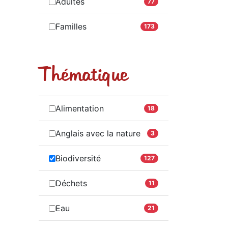
Adultes
77
Familles
173
Thématique
Alimentation
18
Anglais avec la nature
3
Biodiversité
127
Déchets
11
Eau
21