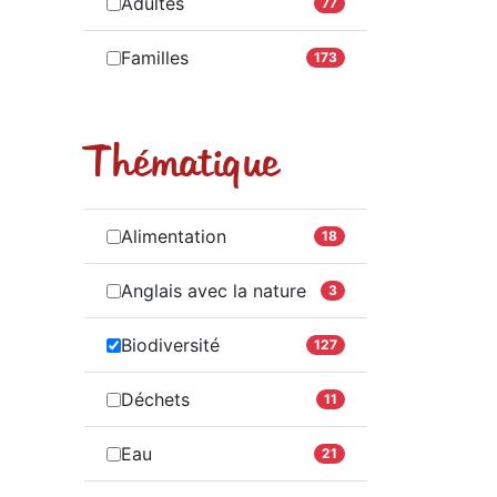
Adultes
77
Familles
173
Thématique
Alimentation
18
Anglais avec la nature
3
Biodiversité
127
Déchets
11
Eau
21