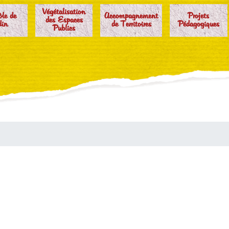
Végétalisation
ôle de
Accompagnement
Projets
des Espaces
din
de Territoires
Pédagogiques
Publics