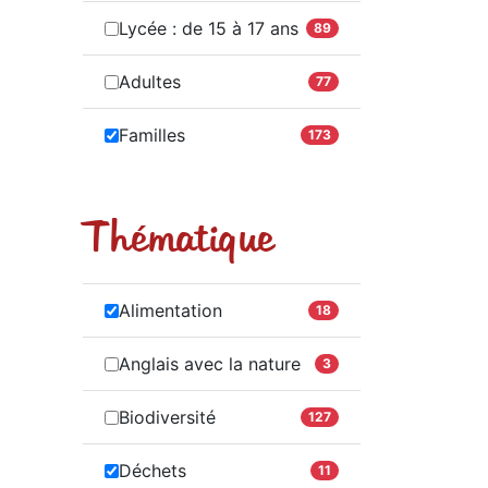
Lycée : de 15 à 17 ans
89
Adultes
77
Familles
173
Thématique
Alimentation
18
Anglais avec la nature
3
Biodiversité
127
Déchets
11