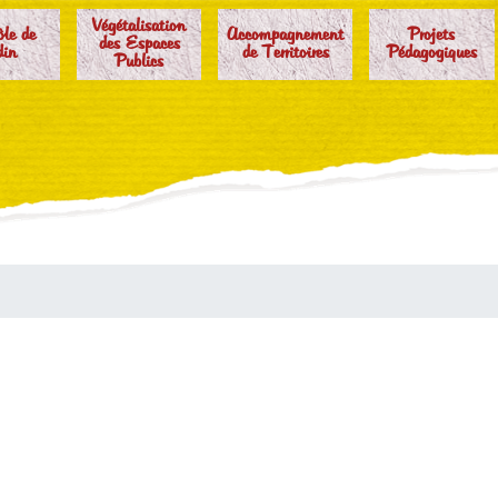
Végétalisation
ôle de
Accompagnement
Projets
des Espaces
din
de Territoires
Pédagogiques
Publics