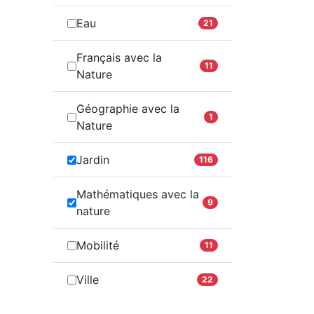
Eau
21
Français avec la
11
Nature
Géographie avec la
1
Nature
Jardin
116
Mathématiques avec la
9
nature
Mobilité
11
Ville
22