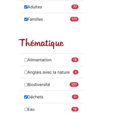
Adultes
77
Familles
171
Thématique
Alimentation
18
Anglais avec la nature
3
Biodiversité
127
Déchets
11
Eau
19