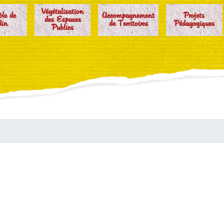
Végétalisation
ôle de
Accompagnement
Projets
des Espaces
din
de Territoires
Pédagogiques
Publics