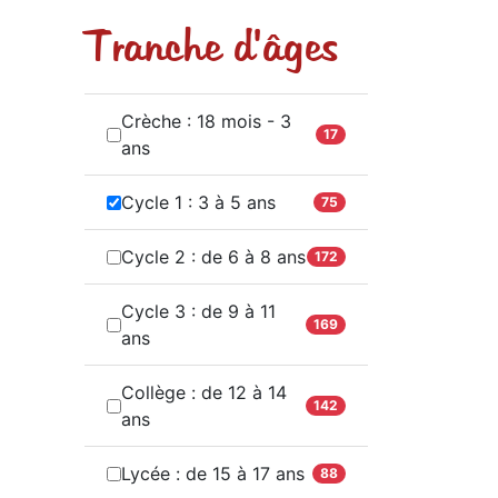
Tranche d'âges
Crèche : 18 mois - 3
17
ans
Cycle 1 : 3 à 5 ans
75
Cycle 2 : de 6 à 8 ans
172
Cycle 3 : de 9 à 11
169
ans
Collège : de 12 à 14
142
ans
Lycée : de 15 à 17 ans
88