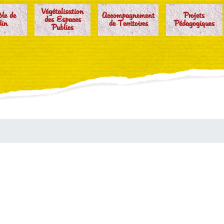
Végétalisation
ôle de
Accompagnement
Projets
des Espaces
din
de Territoires
Pédagogiques
Publics