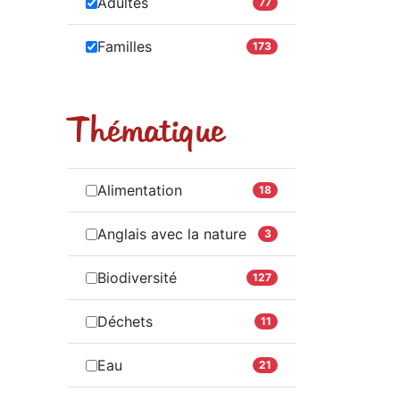
Adultes
77
Familles
173
Thématique
Alimentation
18
Anglais avec la nature
3
Biodiversité
127
Déchets
11
Eau
21