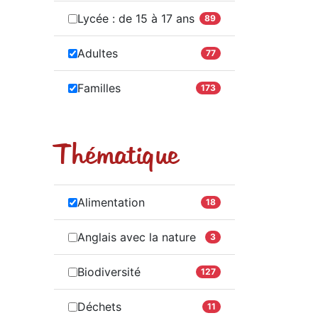
Lycée : de 15 à 17 ans
89
Adultes
77
Familles
173
Thématique
Alimentation
18
Anglais avec la nature
3
Biodiversité
127
Déchets
11