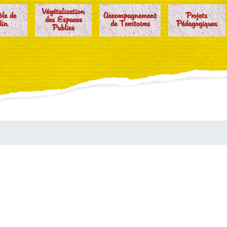
Végétalisation
ôle de
Accompagnement
Projets
des Espaces
din
de Territoires
Pédagogiques
Publics