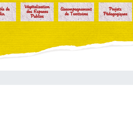
Végétalisation
ôle de
Accompagnement
Projets
des Espaces
din
de Territoires
Pédagogiques
Publics