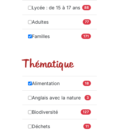
Lycée : de 15 à 17 ans
88
Adultes
77
Familles
171
Thématique
Alimentation
18
Anglais avec la nature
3
Biodiversité
127
Déchets
11