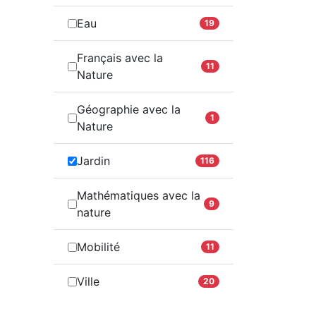
Eau
19
Français avec la
11
Nature
Géographie avec la
1
Nature
Jardin
116
Mathématiques avec la
9
nature
Mobilité
11
Ville
20