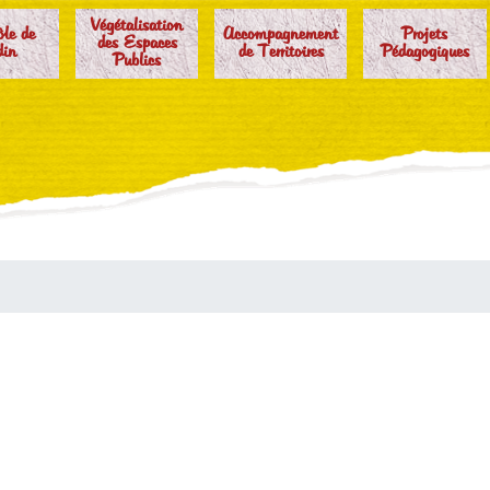
Végétalisation
ôle de
Accompagnement
Projets
des Espaces
din
de Territoires
Pédagogiques
Publics