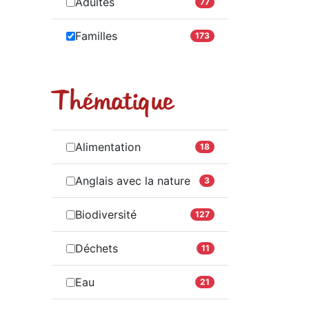
Adultes
77
Familles
173
Thématique
Alimentation
18
Anglais avec la nature
3
Biodiversité
127
Déchets
11
Eau
21