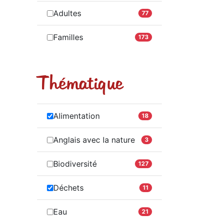
Adultes
77
Familles
173
Thématique
Alimentation
18
Anglais avec la nature
3
Biodiversité
127
Déchets
11
Eau
21