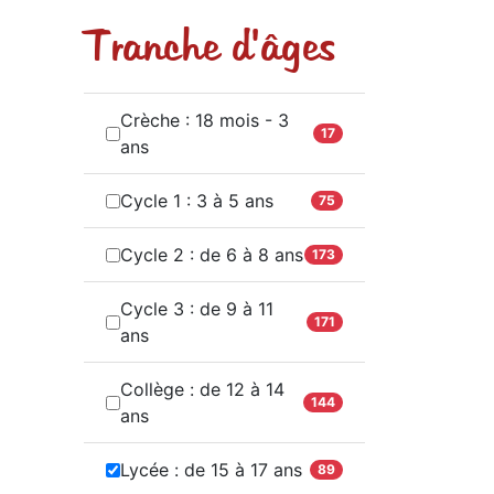
Tranche d'âges
Crèche : 18 mois - 3
17
ans
Cycle 1 : 3 à 5 ans
75
Cycle 2 : de 6 à 8 ans
173
Cycle 3 : de 9 à 11
171
ans
Collège : de 12 à 14
144
ans
Lycée : de 15 à 17 ans
89