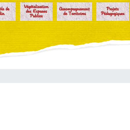
Végétalisation
ôle de
Accompagnement
Projets
des Espaces
din
de Territoires
Pédagogiques
Publics