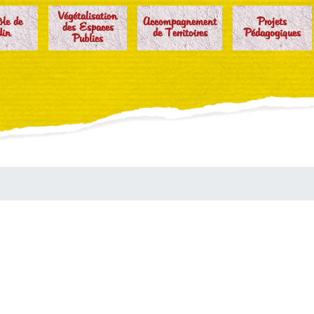
Végétalisation
ôle de
Accompagnement
Projets
des Espaces
din
de Territoires
Pédagogiques
Publics