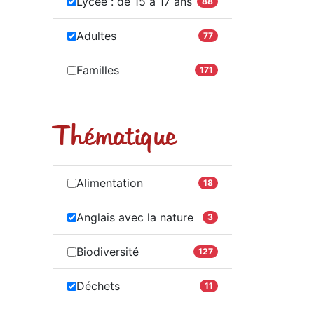
Lycée : de 15 à 17 ans
88
Adultes
77
Familles
171
Thématique
Alimentation
18
Anglais avec la nature
3
Biodiversité
127
Déchets
11