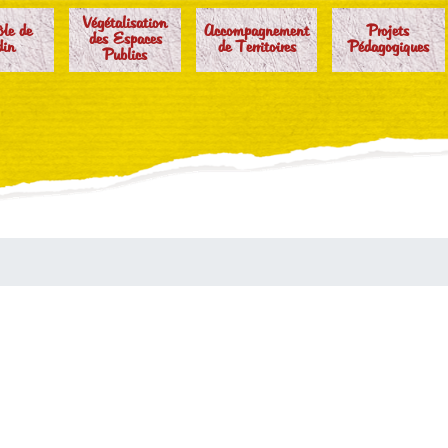
Végétalisation
ôle de
Accompagnement
Projets
des Espaces
din
de Territoires
Pédagogiques
Publics