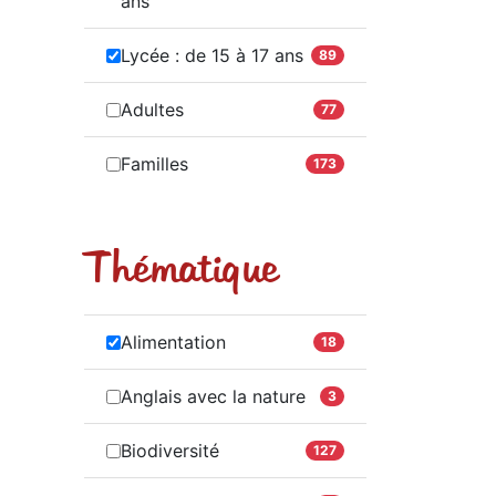
ans
Lycée : de 15 à 17 ans
89
Adultes
77
Familles
173
Thématique
Alimentation
18
Anglais avec la nature
3
Biodiversité
127