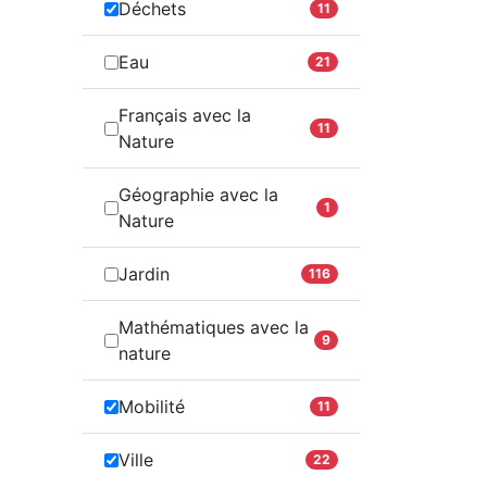
Déchets
11
Eau
21
Français avec la
11
Nature
Géographie avec la
1
Nature
Jardin
116
Mathématiques avec la
9
nature
Mobilité
11
Ville
22