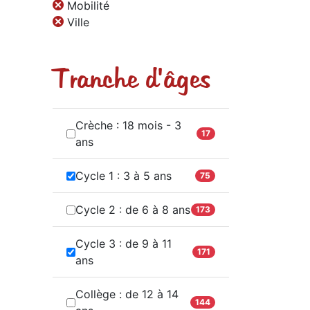
Mobilité
Ville
Tranche d'âges
Crèche : 18 mois - 3
17
ans
Cycle 1 : 3 à 5 ans
75
Cycle 2 : de 6 à 8 ans
173
Cycle 3 : de 9 à 11
171
ans
Collège : de 12 à 14
144