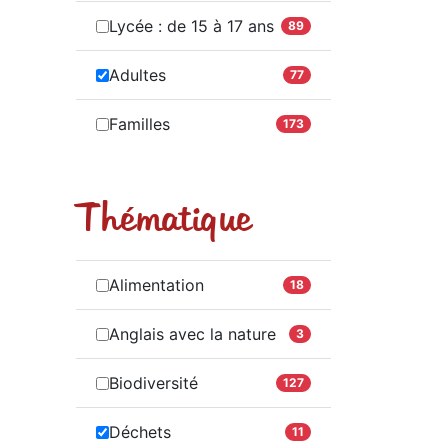
Lycée : de 15 à 17 ans
89
Adultes
77
Familles
173
Thématique
Alimentation
18
Anglais avec la nature
3
Biodiversité
127
Déchets
11