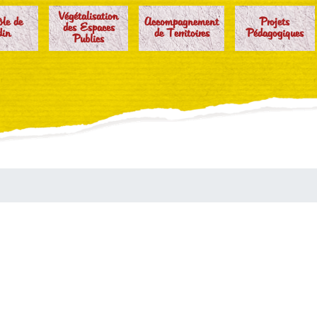
Végétalisation
ôle de
Accompagnement
Projets
des Espaces
din
de Territoires
Pédagogiques
Publics