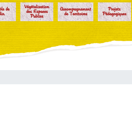
Végétalisation
ôle de
Accompagnement
Projets
des Espaces
din
de Territoires
Pédagogiques
Publics