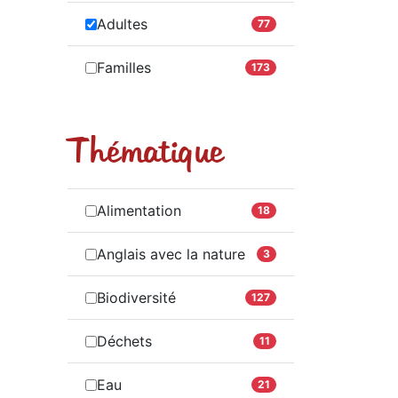
Adultes
77
Familles
173
Thématique
Alimentation
18
Anglais avec la nature
3
Biodiversité
127
Déchets
11
Eau
21