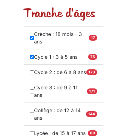
Tranche d'âges
Crèche : 18 mois - 3
17
ans
Cycle 1 : 3 à 5 ans
75
Cycle 2 : de 6 à 8 ans
173
Cycle 3 : de 9 à 11
171
ans
Collège : de 12 à 14
144
ans
Lycée : de 15 à 17 ans
89