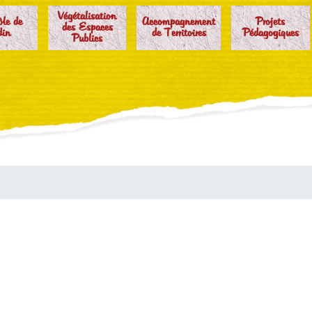
Végétalisation
ôle de
Accompagnement
Projets
des Espaces
din
de Territoires
Pédagogiques
Publics