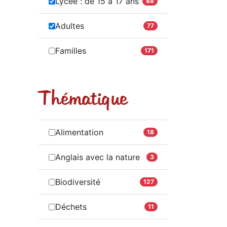
Lycée : de 15 à 17 ans
88
Adultes
77
Familles
171
Thématique
Alimentation
18
Anglais avec la nature
3
Biodiversité
127
Déchets
11