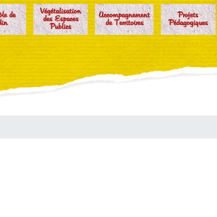
Végétalisation
ôle de
Accompagnement
Projets
des Espaces
din
de Territoires
Pédagogiques
Publics