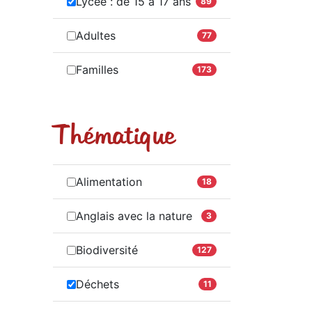
Lycée : de 15 à 17 ans
89
Adultes
77
Familles
173
Thématique
Alimentation
18
Anglais avec la nature
3
Biodiversité
127
Déchets
11