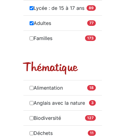
Lycée : de 15 à 17 ans
89
Adultes
77
Familles
173
Thématique
Alimentation
18
Anglais avec la nature
3
Biodiversité
127
Déchets
11