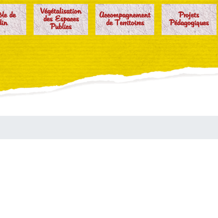
Végétalisation
ôle de
Accompagnement
Projets
des Espaces
din
de Territoires
Pédagogiques
Publics