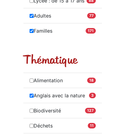
Lycée : de 15 à 17 ans
88
Adultes
77
Familles
171
Thématique
Alimentation
18
Anglais avec la nature
3
Biodiversité
127
Déchets
11