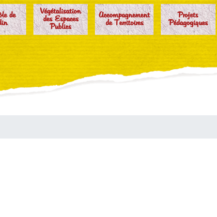
Végétalisation
ôle de
Accompagnement
Projets
des Espaces
din
de Territoires
Pédagogiques
Publics