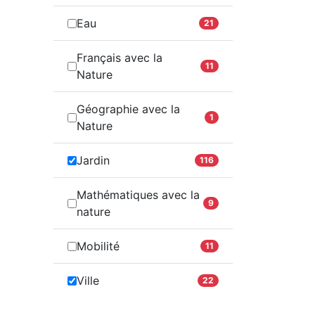
Eau
21
Français avec la
11
Nature
Géographie avec la
1
Nature
Jardin
116
Mathématiques avec la
9
nature
Mobilité
11
Ville
22