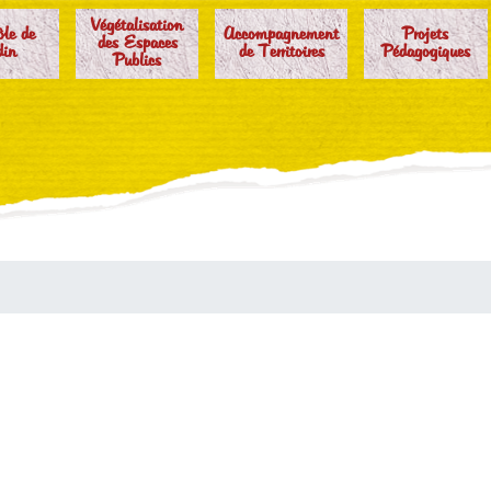
Végétalisation
ôle de
Accompagnement
Projets
des Espaces
din
de Territoires
Pédagogiques
Publics