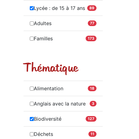
Lycée : de 15 à 17 ans
89
Adultes
77
Familles
173
Thématique
Alimentation
18
Anglais avec la nature
3
Biodiversité
127
Déchets
11