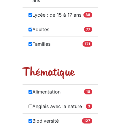
ans
Lycée : de 15 à 17 ans
88
Adultes
77
Familles
171
Thématique
Alimentation
18
Anglais avec la nature
3
Biodiversité
127