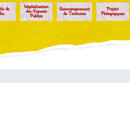
Végétalisation
ôle de
Accompagnement
Projets
des Espaces
din
de Territoires
Pédagogiques
Publics