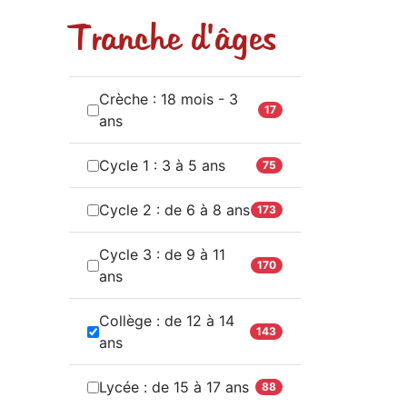
Tranche d'âges
Crèche : 18 mois - 3
17
ans
Cycle 1 : 3 à 5 ans
75
Cycle 2 : de 6 à 8 ans
173
Cycle 3 : de 9 à 11
170
ans
Collège : de 12 à 14
143
ans
Lycée : de 15 à 17 ans
88