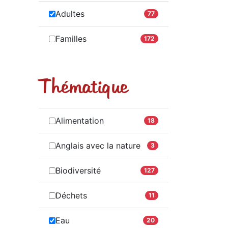
Adultes
77
Familles
172
Thématique
Alimentation
18
Anglais avec la nature
3
Biodiversité
127
Déchets
11
Eau
20