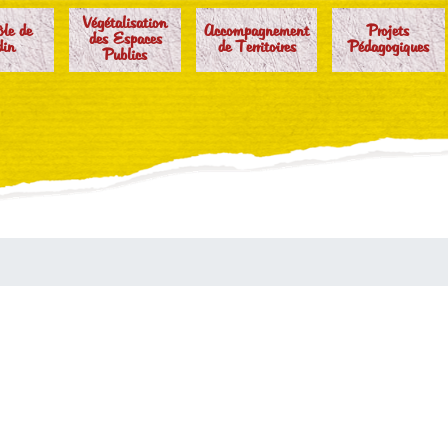
Végétalisation
ôle de
Accompagnement
Projets
des Espaces
din
de Territoires
Pédagogiques
Publics