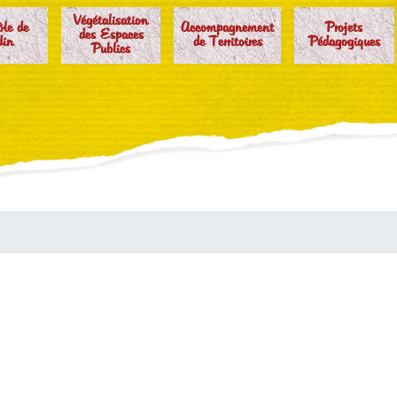
Végétalisation
ôle de
Accompagnement
Projets
des Espaces
din
de Territoires
Pédagogiques
Publics