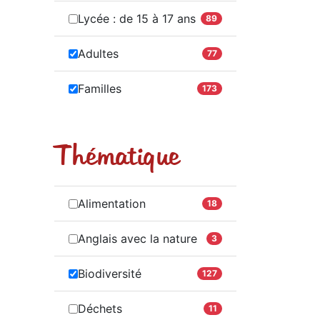
Lycée : de 15 à 17 ans
89
Adultes
77
Familles
173
Thématique
Alimentation
18
Anglais avec la nature
3
Biodiversité
127
Déchets
11