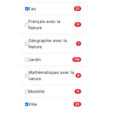
Eau
21
Français avec la
11
Nature
Géographie avec la
1
Nature
Jardin
116
Mathématiques avec la
9
nature
Mobilité
11
Ville
22