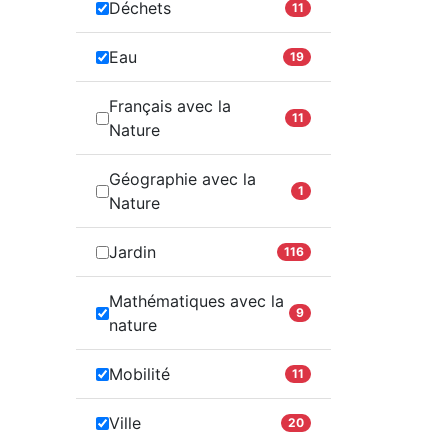
Déchets
11
Eau
19
Français avec la
11
Nature
Géographie avec la
1
Nature
Jardin
116
Mathématiques avec la
9
nature
Mobilité
11
Ville
20