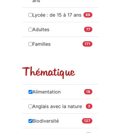
ans
Lycée : de 15 à 17 ans
88
Adultes
77
Familles
171
Thématique
Alimentation
18
Anglais avec la nature
3
Biodiversité
127