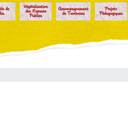
Végétalisation
ôle de
Accompagnement
Projets
des Espaces
din
de Territoires
Pédagogiques
Publics