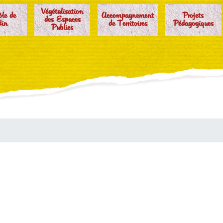
Végétalisation
ôle de
Accompagnement
Projets
des Espaces
din
de Territoires
Pédagogiques
Publics