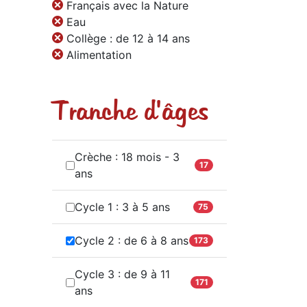
Français avec la Nature
Eau
Collège : de 12 à 14 ans
Alimentation
Tranche d'âges
Crèche : 18 mois - 3
17
ans
Cycle 1 : 3 à 5 ans
75
Cycle 2 : de 6 à 8 ans
173
Cycle 3 : de 9 à 11
171
ans