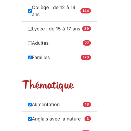
Collège : de 12 à 14
144
ans
Lycée : de 15 à 17 ans
89
Adultes
77
Familles
173
Thématique
Alimentation
18
Anglais avec la nature
3