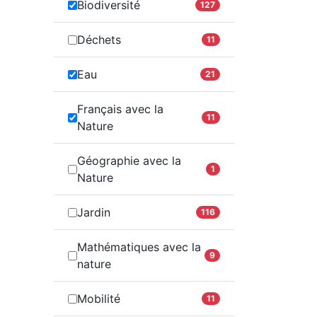
Biodiversité
127
Déchets
11
Eau
21
Français avec la
11
Nature
Géographie avec la
1
Nature
Jardin
116
Mathématiques avec la
9
nature
Mobilité
11