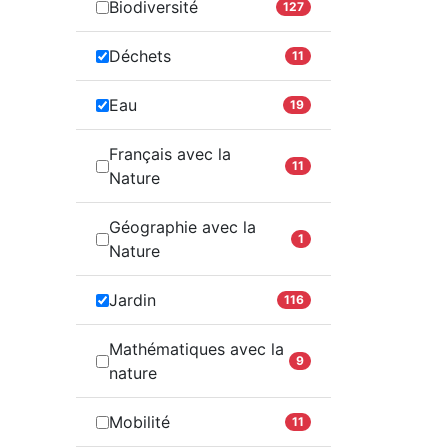
Biodiversité
127
Déchets
11
Eau
19
Français avec la
11
Nature
Géographie avec la
1
Nature
Jardin
116
Mathématiques avec la
9
nature
Mobilité
11