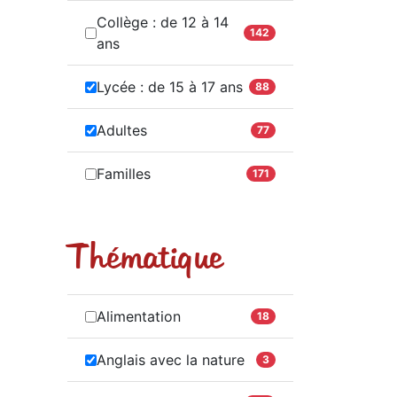
Collège : de 12 à 14
142
ans
Lycée : de 15 à 17 ans
88
Adultes
77
Familles
171
Thématique
Alimentation
18
Anglais avec la nature
3