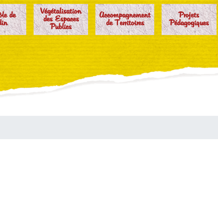
Végétalisation
ôle de
Accompagnement
Projets
des Espaces
din
de Territoires
Pédagogiques
Publics