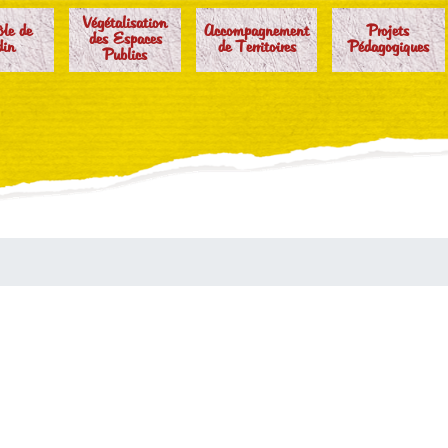
Végétalisation
ôle de
Accompagnement
Projets
des Espaces
din
de Territoires
Pédagogiques
Publics