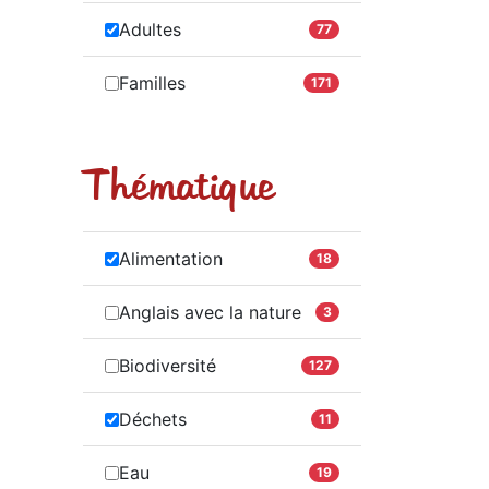
Adultes
77
Familles
171
Thématique
Alimentation
18
Anglais avec la nature
3
Biodiversité
127
Déchets
11
Eau
19