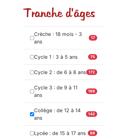
Tranche d'âges
Crèche : 18 mois - 3
17
ans
Cycle 1 : 3 à 5 ans
75
Cycle 2 : de 6 à 8 ans
172
Cycle 3 : de 9 à 11
169
ans
Collège : de 12 à 14
142
ans
Lycée : de 15 à 17 ans
88