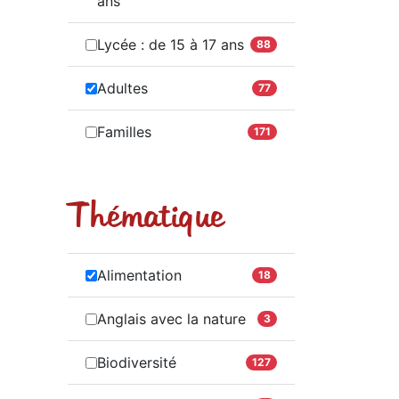
ans
Lycée : de 15 à 17 ans
88
Adultes
77
Familles
171
Thématique
Alimentation
18
Anglais avec la nature
3
Biodiversité
127