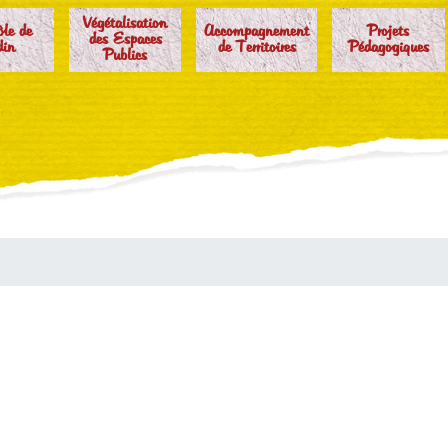
Végétalisation
ôle de
Accompagnement
Projets
des Espaces
din
de Territoires
Pédagogiques
Publics