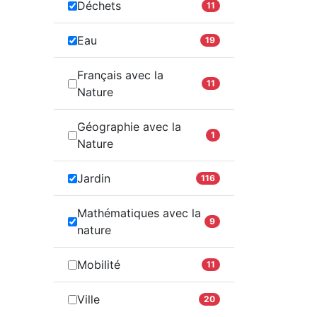
Déchets
11
Eau
19
Français avec la
11
Nature
Géographie avec la
1
Nature
Jardin
116
Mathématiques avec la
9
nature
Mobilité
11
Ville
20