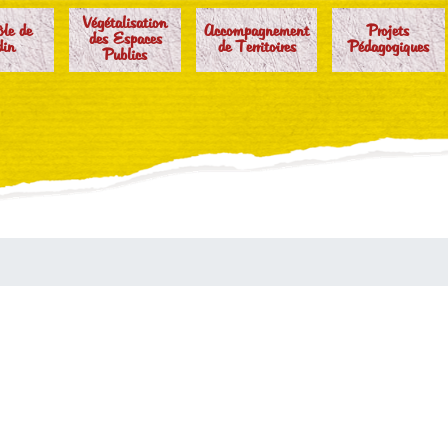
Végétalisation
ôle de
Accompagnement
Projets
des Espaces
din
de Territoires
Pédagogiques
Publics