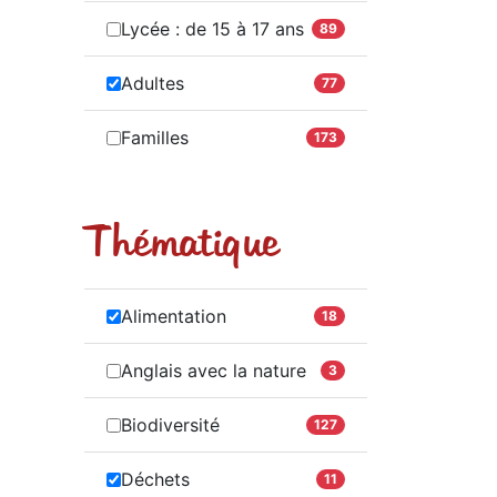
Lycée : de 15 à 17 ans
89
Adultes
77
Familles
173
Thématique
Alimentation
18
Anglais avec la nature
3
Biodiversité
127
Déchets
11