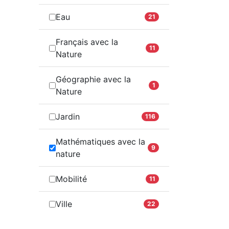
Eau
21
Français avec la
11
Nature
Géographie avec la
1
Nature
Jardin
116
Mathématiques avec la
9
nature
Mobilité
11
Ville
22