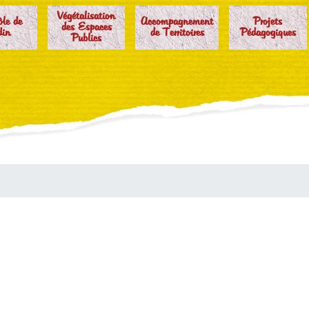
Végétalisation
ôle de
Accompagnement
Projets
des Espaces
din
de Territoires
Pédagogiques
Publics