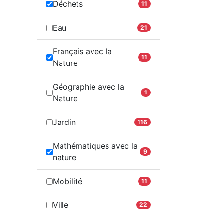
Déchets
11
Eau
21
Français avec la
11
Nature
Géographie avec la
1
Nature
Jardin
116
Mathématiques avec la
9
nature
Mobilité
11
Ville
22