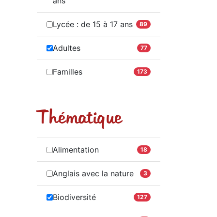
ans
Lycée : de 15 à 17 ans
89
Adultes
77
Familles
173
Thématique
Alimentation
18
Anglais avec la nature
3
Biodiversité
127